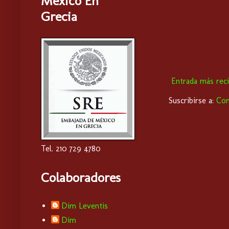
Mexico En
Grecia
Entrada más rec
Suscribirse a:
Com
Tel. 210 729 4780
Colaboradores
Dim Leventis
Dim