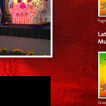
Pagi
Lat
Mu
Grup