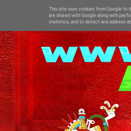
This site uses cookies from Google to de
are shared with Google along with perfo
statistics, and to detect and address a