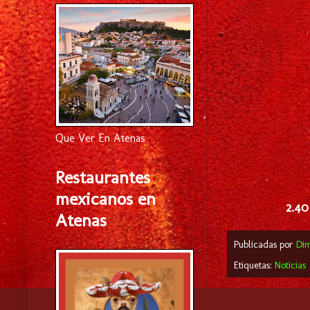
Que Ver En Atenas
Restaurantes
mexicanos en
2.40
Atenas
Publicadas por
Di
Etiquetas:
Noticias