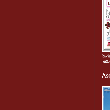
Revis
9682
As