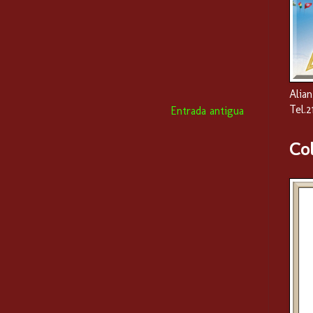
Alian
Tel.
Entrada antigua
Co