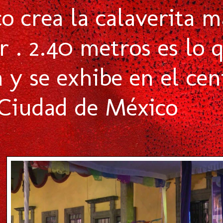
co crea la calaverita m
ar . 2.40 metros es lo
a y se exhibe en el ce
 Ciudad de México