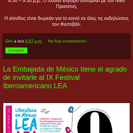
8.30 – 9.30 μ.μ.: Ο Χουάν Βιγιόρο συνομιλεί με τον Νίκο
Πρατσίνη.
Η είσοδος είναι δωρεάν για το κοινό σε όλες τις εκδηλώσεις
του Φεστιβάλ.
Dim
a la/s
6:07 a.m.
No hay comentarios.:
Compartir
La Embajada de México tiene el agrado
de invitarle al IX Festival
Iberoamericano LEA