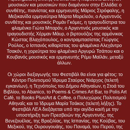
μουσικών και μουσικών που διαμένουν στην Ελλάδα: ο
συνθέτης, πιανίστας και ερμηνευτής Μάριος Στρόφαλης, η
Μεξικανίδα ερμηνεύτρια Μάρτα Μορελεόν, ο Αργεντινός
συνθέτης και μουσικός Ρομάν Γκόμες, η τραγουδίστρια του
φλαμένκο Γιώτα Μπαρόν, ο Αργεντινός μουσικός και
τραγουδιστής Χέρμαν Μάυρ, ο βιρτουόζος της αρμόνικας
Κώστας Βλαχόπουλος, ο κοντραμπασίστας Γιώργος
Ρούλος, ο Ισπανός κιθαρίστας του φλαμένκο Αλεχάντρο
Τσακόν, η χορεύτρια του φλαμένκο Αργυρώ Τσάπου και ο
Κουβανός μουσικός και ερμηνευτής Ρέμυ Μαϊλάν, μεταξύ
άλλων.
Οι χώροι διεξαγωγής του Φεστιβάλ θα είναι για φέτος: το
Κέντρο Πολιτισμού Ίδρυμα Σταύρος Νιάρχος (τελετή
εγκαινίων), η Τεχνόπολις του Δήμου Αθηναίων, η Στοά του
Βιβλίου, το Abanico, το Poems & Crimes Art Bar, το Polis Art
Café, το Books Plus/Art & Coffee, ο Πολυχώρος Πολιτισμού
Αθηναΐς και το Ίδρυμα Μαρία Τσάκος (τελετή λήξης). Το
Φεστιβάλ ΛΕΑ διεξάγεται υπό την αιγίδα και/ή με την
υποστήριξη των Πρεσβειών της Αργεντινής, της
Βενεζουέλας, της Βραζιλίας, της Ισπανίας, της Κούβας, του
Μεξικού, της Ουρουγουάης, του Παναμά, του Περού, της