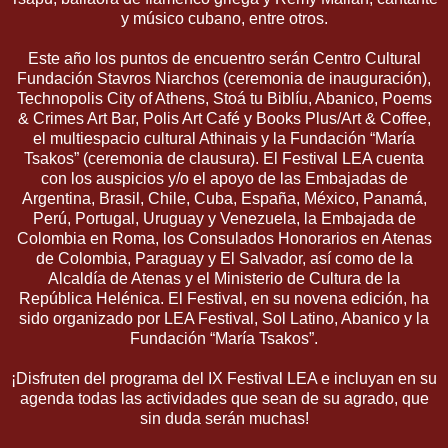
y músico cubano, entre otros.
Este año los puntos de encuentro serán Centro Cultural
Fundación Stavros Niarchos (ceremonia de inauguración),
Technopolis City of Athens, Stoá tu Biblíu, Abanico, Poems
& Crimes Art Bar, Polis Art Café y Books Plus/Art & Coffee,
el multiespacio cultural Athinais y la Fundación “María
Tsakos” (ceremonia de clausura). El Festival LEA cuenta
con los auspicios y/o el apoyo de las Embajadas de
Argentina, Brasil, Chile, Cuba, España, México, Panamá,
Perú, Portugal, Uruguay y Venezuela, la Embajada de
Colombia en Roma, los Consulados Honorarios en Atenas
de Colombia, Paraguay y El Salvador, así como de la
Alcaldía de Atenas y el Ministerio de Cultura de la
República Helénica. El Festival, en su novena edición, ha
sido organizado por LEA Festival, Sol Latino, Abanico y la
Fundación “María Tsakos”.
¡Disfruten del programa del IX Festival LEA e incluyan en su
agenda todas las actividades que sean de su agrado, que
sin duda serán muchas!