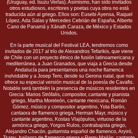
(Uruguay, ed. Isuzu Verlas). Asimismo, han sido invitados
otros estudiosos, escritores y poetas cuya obra no está
traducida aún al griego. Ellos son: Eusebi Ayensa, Raquel
López, Ada Salas y Mercedes Cebrián de España, Alberto
Cano de Panamá y Xánath Caraza, de México y Estados
Unidos.
En la parte musical del Festival LEA, tendremos como
invitados de 2017 al trío de Alexandros Tefarikis, que viene
de Chile con un proyecto étnico de fusión latinoamericana y
mediterránea, a Juan Granados, que viaja a Grecia desde
Andalucía para presentarnos una noche flamenca
inolvidable y a Josep Tero, desde su Gerona natal, que nos
ofrece su especial versión musical de la poesía de Cavafis.
Notable será también la presencia de músicos residentes en
Grecia: Marios Strófalis, compositor, cantante y pianista
griego, Martha Moreleón, cantante mexicana, Román
Gómez, músico y compositor argentino, Yota Barón,
cantaora de flamenco griega, Herman Mayr, músico y
cantante argentino, Kostas Vlajópulos, virtuoso de la
armónica griego, Yorgos Rulos, contrabajista griego,
Alejandro Chacón, guitarrista español de flamenco, Aryiró,
Tsapu, bailaora de flamenco griega y Remy Mailán, cantante