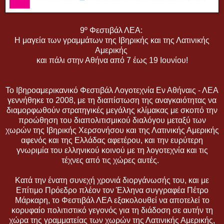
9º Φεστιβάλ ΛΕΑ:
Η μαγεία των γραμμάτων της Ιβηρικής και της Λατινικής
Αμερικής
και πάλι στην Αθήνα από 7 έως 19 Ιουνίου!
Το Ιβηροαμερικανικό Φεστιβάλ Λογοτεχνία Εν Αθήναις - ΛΕΑ
γεννήθηκε το 2008, με τη διαπίστωση της αναγκαιότητας να
διαμορφωθούν στρατηγικές μεγάλης κλίμακας με σκοπό την
προώθηση του διαπολιτισμικού διαλόγου μεταξύ των
χωρών της Ιβηρικής Χερσονήσου και της Λατινικής Αμερικής
αφενός και της Ελλάδας αφετέρου, και την ευρύτερη
γνωριμία του ελληνικού κοινού με τη λογοτεχνία και τις
τέχνες από τις χώρες αυτές.
Κατά την ένατη συνεχή χρονιά διοργάνωσής του, και με
Επίτιμο Πρόεδρο πλέον τον Έλληνα συγγραφέα Πέτρο
Μάρκαρη, το Φεστιβάλ ΛΕΑ εξακολουθεί να αποτελεί το
κορυφαίο πολιτιστικό γεγονός για τη διάδοση σε αυτήν τη
χώρα της γραμματείας των χωρών της Λατινικής Αμερικής,