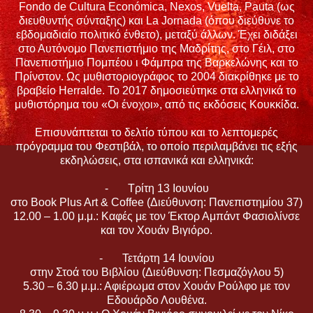
Fondo de Cultura Económica, Nexos, Vuelta, Pauta (ως
διευθυντής σύνταξης) και La Jornada (όπου διεύθυνε το
εβδομαδιαίο πολιτικό ένθετο), μεταξύ άλλων. Έχει διδάξει
στο Αυτόνομο Πανεπιστήμιο της Μαδρίτης, στο Γέιλ, στο
Πανεπιστήμιο Πομπέου ι Φάμπρα της Βαρκελώνης και το
Πρίνστον. Ως μυθιστοριογράφος το 2004 διακρίθηκε με το
βραβείο Herralde. Το 2017 δημοσιεύτηκε στα ελληνικά το
μυθιστόρημα του «Οι ένοχοι», από τις εκδόσεις Κουκκίδα.
Επισυνάπτεται το δελτίο τύπου και το λεπτομερές
πρόγραμμα του Φεστιβάλ, το οποίο περιλαμβάνει τις εξής
εκδηλώσεις, στα ισπανικά και ελληνικά:
- Τρίτη 13 Ιουνίου
στο Book Plus Art & Coffee (Διεύθυνση: Πανεπιστημίου 37)
12.00 – 1.00 μ.μ.: Καφές με τον Έκτορ Αμπάντ Φασιολίνσε
και τον Χουάν Βιγιόρο.
- Τετάρτη 14 Ιουνίου
στην Στοά του Βιβλίου (Διεύθυνση: Πεσμαζόγλου 5)
5.30 – 6.30 μ.μ.: Αφιέρωμα στον Χουάν Ρούλφο με τον
Εδουάρδο Λουθένα.