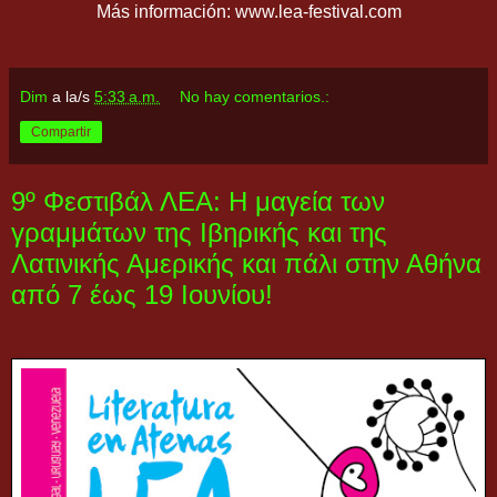
Más información: www.lea-festival.com
Dim
a la/s
5:33 a.m.
No hay comentarios.:
Compartir
9º Φεστιβάλ ΛΕΑ: Η μαγεία των
γραμμάτων της Ιβηρικής και της
Λατινικής Αμερικής και πάλι στην Αθήνα
από 7 έως 19 Ιουνίου!