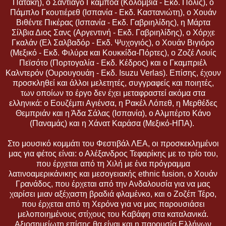
Πατάκη), ο Σαντιάγο Γκαμπόα (Κολομβία - Εκδ. Πόλις), ο
Πάμπλο Γκουτιέρεθ (Ισπανία - Εκδ. Καστανιώτη), ο Χουάν
Βιθέντε Πικέρας (Ισπανία - Εκδ. Γαβριηλίδης), η Μάρτα
Σίλβια Διος Σανς (Αργεντινή - Εκδ. Γαβριηλίδης), ο Χόρχε
Γκαλάν (Ελ Σαλβαδόρ - Εκδ. Ψυχογιός), ο Χουάν Βιγιόρο
(Μεξικό - Εκδ. Φιλύρα και Κουκκίδα-Πόρτες), ο Ζοζέ Λουίς
Πεϊσότο (Πορτογαλία - Εκδ. Κέδρος) και ο Γκαμπριέλ
Καλντερόν (Ουρουγουάη - Εκδ. Isuzu Verlas). Επίσης, έχουν
προσκληθεί και άλλοι μελετητές, συγγραφείς και ποιητές,
των οποίων το έργο δεν έχει μεταφραστεί ακόμα στα
ελληνικά: ο Εουζέμπι Αγιένσα, η Ρακέλ Λόπεθ, η Μερθέδες
Θεμπριάν και η Άδα Σάλας (Ισπανία), ο Αλμπέρτο Κάνο
(Παναμάς) και η Χάνατ Καράσα (Μεξικό-ΗΠΑ).
Στο μουσικό κομμάτι του Φεστιβάλ ΛΕΑ, οι προσκεκλημένοι
μας για φέτος είναι: ο Αλέξανδρος Τεφαρίκης με το τρίο του,
που έρχεται από τη Χιλή με ένα πρόγραμμα
λατινοαμερικάνικης και μεσογειακής ethnic fusion, ο Χουάν
Γρανάδος, που έρχεται από την Ανδαλουσία για να μας
χαρίσει μιαν αξέχαστη βραδιά φλαμένκο, και ο Ζοζέπ Τέρο,
που έρχεται από τη Χερόνα για να μας παρουσιάσει
μελοποιημένους στίχους του Καβάφη στα καταλανικά.
Αξιοσημείωτη επίσης θα είναι και η παρουσία Ελλήνων