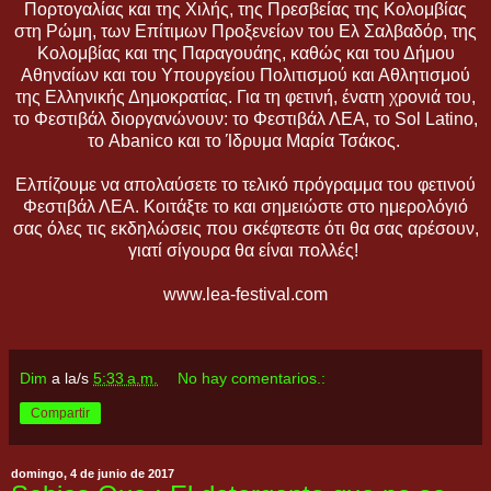
Πορτογαλίας και της Χιλής, της Πρεσβείας της Κολομβίας
στη Ρώμη, των Επίτιμων Προξενείων του Ελ Σαλβαδόρ, της
Κολομβίας και της Παραγουάης, καθώς και του Δήμου
Αθηναίων και του Υπουργείου Πολιτισμού και Αθλητισμού
της Ελληνικής Δημοκρατίας. Για τη φετινή, ένατη χρονιά του,
το Φεστιβάλ διοργανώνουν: το Φεστιβάλ ΛΕΑ, το Sol Latino,
το Abanico και το Ίδρυμα Μαρία Τσάκος.
Ελπίζουμε να απολαύσετε το τελικό πρόγραμμα του φετινού
Φεστιβάλ ΛΕΑ. Κοιτάξτε το και σημειώστε στο ημερολόγιό
σας όλες τις εκδηλώσεις που σκέφτεστε ότι θα σας αρέσουν,
γιατί σίγουρα θα είναι πολλές!
www.lea-festival.com
Dim
a la/s
5:33 a.m.
No hay comentarios.:
Compartir
domingo, 4 de junio de 2017