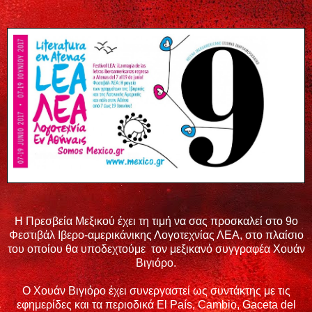
Η Πρεσβεία Μεξικού έχει τη τιμή να σας προσκαλεί στο 9ο
Φεστιβάλ Ιβερο-αμερικάνικης Λογοτεχνίας ΛΕΑ, στο πλαίσιο
του οποίου θα υποδεχτούμε τον μεξικανό συγγραφέα Χουάν
Βιγιόρο.
Ο Χουάν Βιγιόρο έχει συνεργαστεί ως συντάκτης με τις
εφημερίδες και τα περιοδικά El País, Cambio, Gaceta del