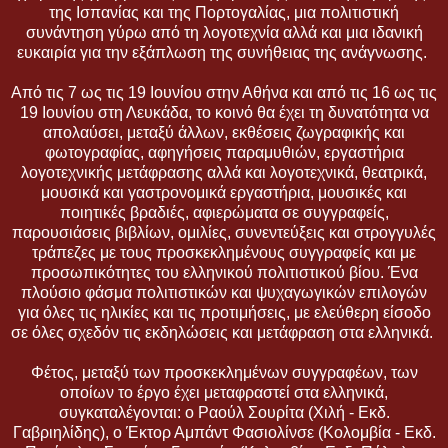
της Ισπανίας και της Πορτογαλίας, μια πολιτιστική
συνάντηση γύρω από τη λογοτεχνία αλλά και μια ιδανική
ευκαιρία για την εξάπλωση της συνήθειας της ανάγνωσης.
Από τις 7 ως τις 19 Ιουνίου στην Αθήνα και από τις 16 ως τις
19 Ιουνίου στη Λευκάδα, το κοινό θα έχει τη δυνατότητα να
απολαύσει, μεταξύ άλλων, εκθέσεις ζωγραφικής και
φωτογραφίας, αφηγήσεις παραμυθιών, εργαστήρια
λογοτεχνικής μετάφρασης αλλά και λογοτεχνικά, θεατρικά,
μουσικά και γαστρονομικά εργαστήρια, μουσικές και
ποιητικές βραδιές, αφιερώματα σε συγγραφείς,
παρουσιάσεις βιβλίων, ομιλίες, συνεντεύξεις και στρογγυλές
τράπεζες με τους προσκεκλημένους συγγραφείς και με
προσωπικότητες του ελληνικού πολιτιστικού βίου. Ένα
πλούσιο φάσμα πολιτιστικών και ψυχαγωγικών επιλογών
για όλες τις ηλικίες και τις προτιμήσεις, με ελεύθερη είσοδο
σε όλες σχεδόν τις εκδηλώσεις και μετάφραση στα ελληνικά.
Φέτος, μεταξύ των προσκεκλημένων συγγραφέων, των
οποίων το έργο έχει μεταφραστεί στα ελληνικά,
συγκαταλέγονται: ο Ραούλ Σουρίτα (Χιλή - Εκδ.
Γαβριηλίδης), ο Έκτορ Αμπάντ Φασιολίνσε (Κολομβία - Εκδ.