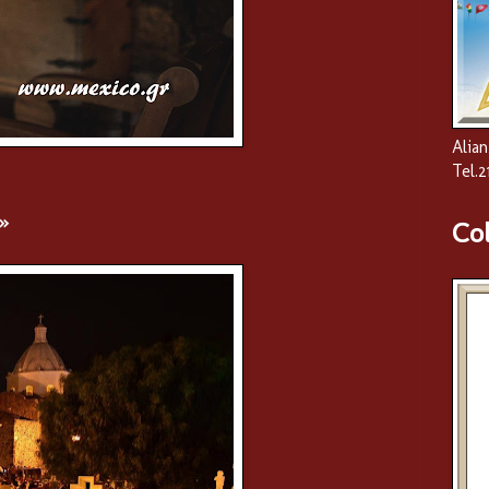
Alian
Tel.
»
Co