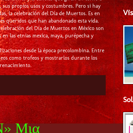
s, sus propios usos y costumbres. Pero si hay
Vis
as, la celebración del Día de Muertos. Es en
 seres queridos que han abandonado esta vida.
 celebración del Día de Muertos en México son
es en las etnias mexica, maya, purépecha y
vilizaciones desde la época precolombina. Entre
neos como trofeos y mostrarlos durante los
 renacimiento.
Sol
» Μια