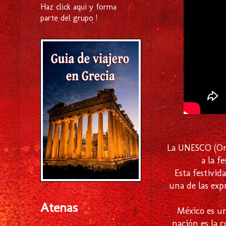
Haz click aqui y forma
parte del grupo !
La UNESCO (Orga
a la f
Esta festivid
una de las exp
Atenas
México es un
nación es la c