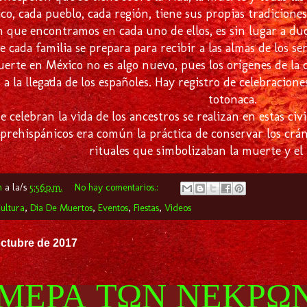
ico, cada pueblo, cada región, tiene sus propias tradicione
n que encontramos en cada uno de ellos, es sin lugar a dud
ue cada familia se prepara para recibir a las almas de los
muerte en México no es algo nuevo, pues los orígenes de la
 a la llegada de los españoles. Hay registro de celebracion
totonaca.
e celebran la vida de los ancestros se realizan en estas ci
 prehispánicos era común la práctica de conservar los crá
rituales que simbolizaban la muerte y el
m
a la/s
5:56 p.m.
No hay comentarios.:
ultura
,
Dia De Muertos
,
Eventos
,
Fiestas
,
Videos
octubre de 2017
ΜΕΡΑ ΤΩΝ ΝΕΚΡΩΝ