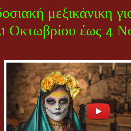
οσιακή μεξικάνικη γ
1 Οκτωβρίου έως 4 Ν