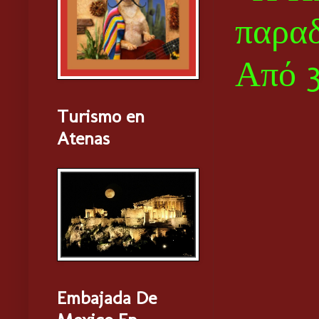
παραδ
Από 3
Turismo en
Atenas
Embajada De