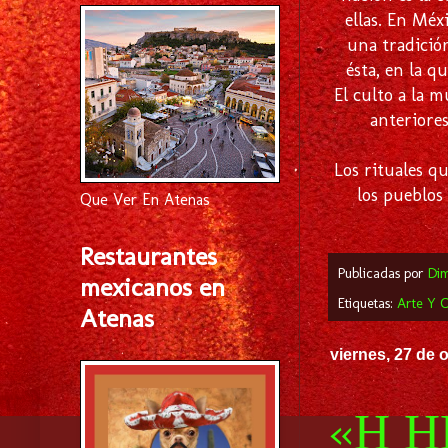
ellas. En Méx
una tradició
ésta, en la q
El culto a la 
anteriores
Los rituales qu
los pueblos
Que Ver En Atenas
Restaurantes
Publicadas por
Di
mexicanos en
Etiquetas:
Arte Y C
Atenas
viernes, 27 de 
«Η Η