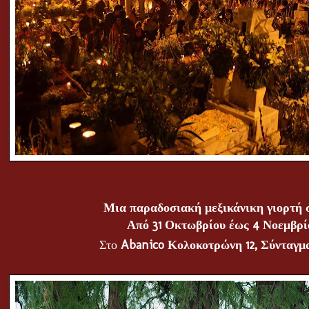
Μια παραδοσιακή μεξικάνικη γιορτή 
Από 31 Οκτωβρίου έως 4 Νοεμβρί
Στο
Abanico
Κολοκοτρώνη 12, Σύνταγ