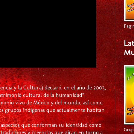
Pagi
Lat
Mu
ncia y la Cultura) declaró, en el año de 2003,
patrimonio cultural de la humanidad”.
rimonio vivo de México y del mundo, así como
los grupos indígenas que actualmente habitan
es aspectos que conforman su identidad como
Grup
s tradiciones y creencias que giran en torno a