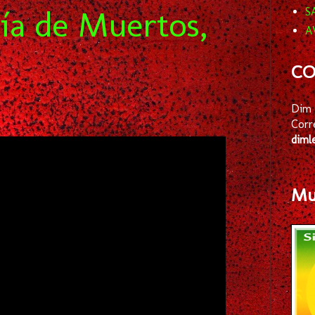
ía de Muertos,
S
A
CO
Dim 
Corr
diml
Mus