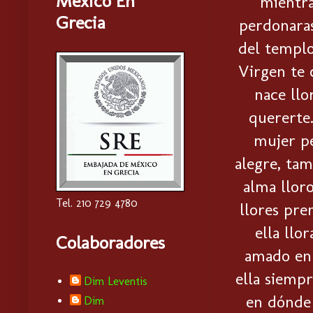
Mexico En
mientra
Grecia
perdonaras.
del templo
Virgen te 
nace llo
quererte.
mujer pe
alegre, tam
alma llor
Tel. 210 729 4780
llores pre
ella llo
Colaboradores
amado en 
ella siempr
Dim Leventis
en dónde 
Dim