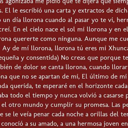
s agonizaba me pidió que te dijera que siem
 El le escribió una carta y extractos de dicha
 un día llorona cuando al pasar yo te vi, her
creí. En el cielo nace el sol mi llorona y en 
rona quererte como ninguna. Aunque me cuest
 Ay de mí llorona, llorona tú eres mi Xhunca
queña y consentida) No creas que porque te 
bién de dolor se canta llorona, cuando llorar
ona que no se apartan de mi, El último de mi
nda querida, te esperaré en el horizonte ca
raba todo el tiempo y nunca volvió a casarse
el otro mundo y cumplir su promesa. Las pe
e se le veía penar cada noche a orillas del t
conoció a su amado, a una hermosa joven env