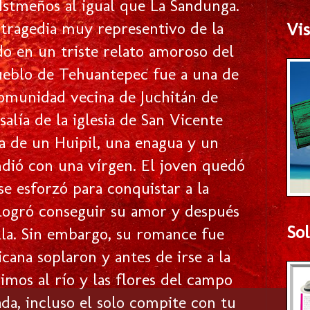
Istmeños al igual que La Sandunga.
 tragedia muy representivo de la
Vis
do en un triste relato amoroso del
pueblo de Tehuantepec fue a una de
a comunidad vecina de Juchitán de
lía de la iglesia de San Vicente
ta de un Huipil, una enagua y un
undió con una vírgen. El joven quedó
 esforzó para conquistar a la
 logró conseguir su amor y después
Sol
ella. Sin embargo, su romance fue
ana soplaron y antes de irse a la
imos al río y las flores del campo
da, incluso el solo compite con tu