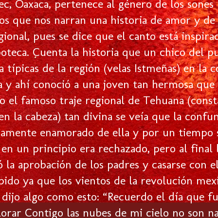
c, Oaxaca, pertenece al género de los sones 
os que nos narran una historia de amor y de
ional, pues se dice que el canto está inspira
oteca. Cuenta la historia que un chico del 
ta típicas de la región (velas Istmeñas) en l
 y ahí conoció a una joven tan hermosa que sa
do el famoso traje regional de Tehuana (cons
en la cabeza) tan divina se veía que la conf
amente enamorado de ella y por un tiempo se
en un principio era rechazado, pero al final
ó la aprobación de los padres y casarse con 
ido ya que los vientos de la revolución mexic
 dijo algo como esto: “Recuerdo el día que fu
lorar Contigo las nubes de mi cielo no son na