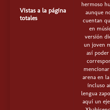
hermoso hui
Vistas a la página
aunque no
totales
cuentan que
en músic
versión di
un joven m
así poder
correspon
mencionar 
arena en la
incluso a
lengua zapo
aquí un eje
Xhabicende