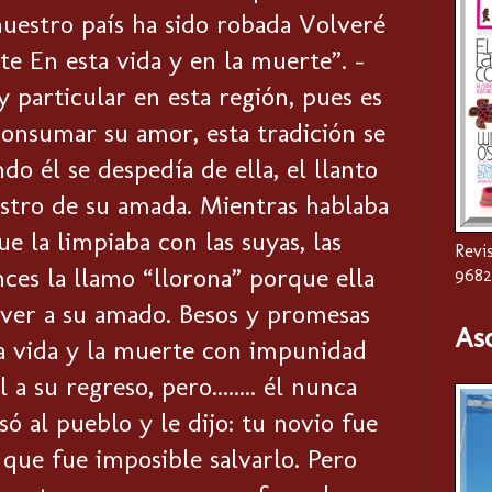
nuestro país ha sido robada Volveré
te En esta vida y en la muerte”. -
y particular en esta región, pues es
consumar su amor, esta tradición se
do él se despedía de ella, el llanto
rostro de su amada. Mientras hablaba
 la limpiaba con las suyas, las
Revis
ces la llamo “llorona” porque ella
9682
a ver a su amado. Besos y promesas
As
 la vida y la muerte con impunidad
a su regreso, pero........ él nunca
 al pueblo y le dijo: tu novio fue
s que fue imposible salvarlo. Pero