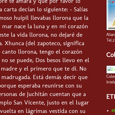
pre te amara y que por favor lo
 carta decían lo siguiente: - Salías
moso huipil llevabas llorona que la
el mar nace la luna y en mi corazón
e la vida llorona, no dejaré de
Alian
Tel.
. Xhunca (del zapoteco, significa
canto llorona, tengo el corazón
Co
 no se puede, Dos besos llevo en el
 madre y el primero que te di. No
da madrugada. Está demás decir que
Cole
Intel
 porque esperaba reunirse con su
rsonas de Juchitán cuentan que a
ET
emplo San Vicente, justo en el lugar
uelta en lágrimas vestida con su
#