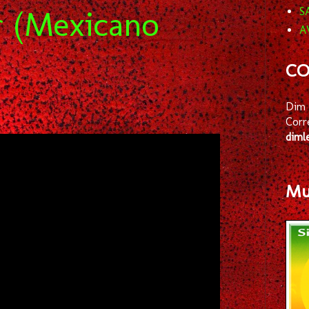
r (Mexicano
S
A
CO
Dim 
Corr
diml
Mus