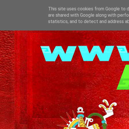
This site uses cookies from Google to de
are shared with Google along with perfo
statistics, and to detect and address a