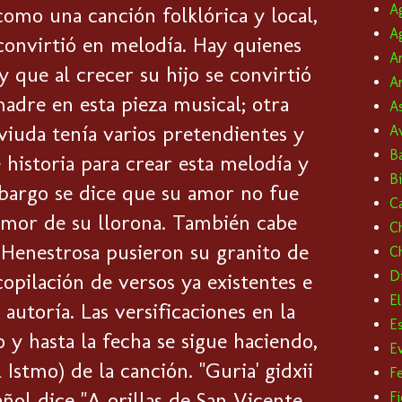
A
como una canción folklórica y local,
A
 convirtió en melodía. Hay quienes
A
 que al crecer su hijo se convirtió
Ar
madre en esta pieza musical; otra
A
viuda tenía varios pretendientes y
A
Ba
 historia para crear esta melodía y
Bi
mbargo se dice que su amor no fue
C
amor de su llorona. También cabe
C
Henestrosa pusieron su granito de
C
D
opilación de versos ya existentes e
El
utoría. Las versificaciones en la
E
y hasta la fecha se sigue haciendo,
E
Istmo) de la canción. "Guria' gidxii
Fe
ñol dice "A orillas de San Vicente
Fi