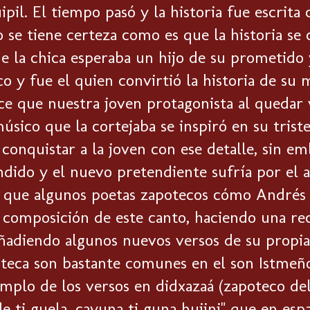
pil. El tiempo pasó y la historia fue escrita 
 se tiene certeza como es que la historia se
 la chica esperaba un hijo de su prometido y
o y fue el quien convirtió la historia de su 
ce que nuestra joven protagonista al quedar 
úsico que la cortejaba se inspiró en su triste
 conquistar a la joven con ese detalle, sin e
dido y el nuevo pretendiente sufría por el 
que algunos poetas zapotecos cómo Andrés 
 composición de este canto, haciendo una rec
ñadiendo algunos nuevos versos de su propia a
teca son bastante comunes en el son Istmeño 
mplo de los versos en didxazaá (zapoteco del 
 ti guela, cayuna ti guna huiini" que en espa