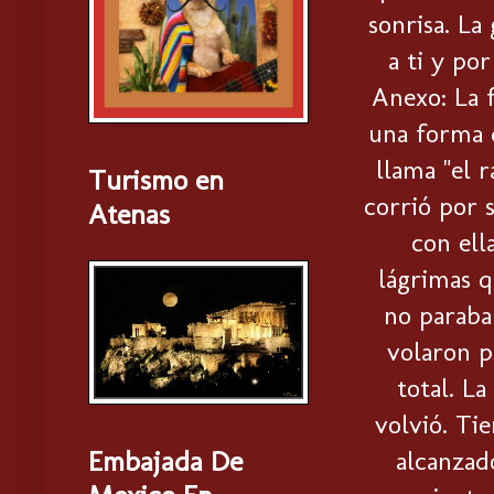
sonrisa. La
a ti y po
Anexo: La f
una forma d
llama "el r
Turismo en
corrió por 
Atenas
con ell
lágrimas q
no paraba
volaron p
total. La
volvió. Ti
Embajada De
alcanzado