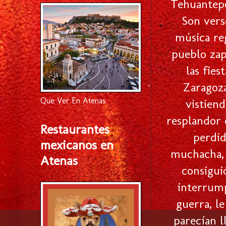
Tehuantepe
Son vers
música reg
pueblo zap
las fies
Zaragoza
Que Ver En Atenas
vistien
resplandor 
Restaurantes
perdid
mexicanos en
muchacha, 
Atenas
consigui
interrump
guerra, le
parecían l