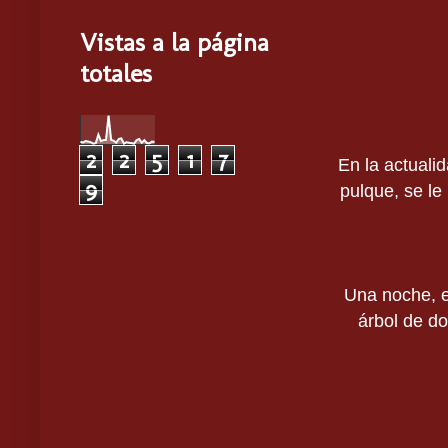
Vistas a la página
totales
2
2
5
1
7
En la actuali
9
pulque, se le 
Una noche, e
árbol de do