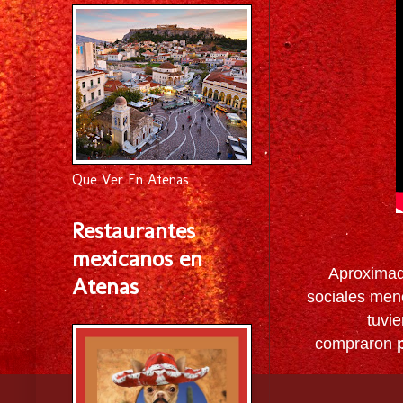
Que Ver En Atenas
Restaurantes
mexicanos en
Aproximad
Atenas
sociales men
tuvie
compraron