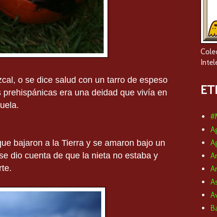
Cole
Intel
cal, o se dice salud con un tarro de espeso
ET
 prehispánicas era una deidad que vivía en
uela.
#
A
A
ue bajaron a la Tierra y se amaron bajo un
e dio cuenta de que la nieta no estaba y
A
te.
Ar
A
A
Ba