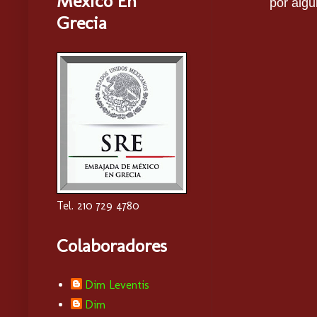
Mexico En
por algu
Grecia
Tel. 210 729 4780
Colaboradores
Dim Leventis
Dim