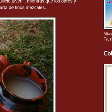
licio juvenil, mientras que los bares y
arta de finos mezcales.
Alian
Tel.
Co