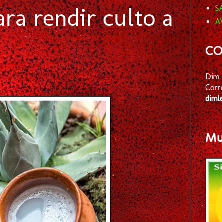
ra rendir culto a
S
A
CO
Dim 
Corr
diml
Mus