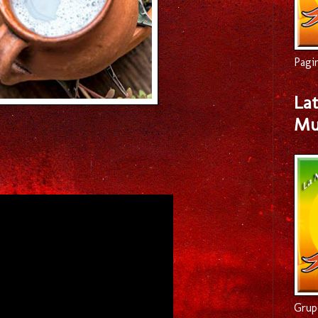
Pagi
Lat
Mu
Grup