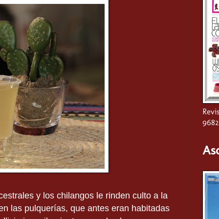
Revis
9682
As
trales y los chilangos le rinden culto a la
n las pulquerías, que antes eran habitadas