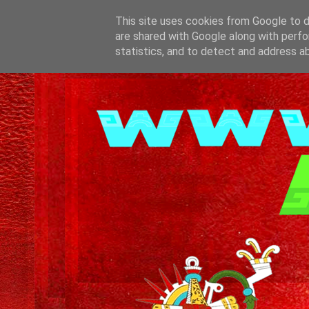
This site uses cookies from Google to de
are shared with Google along with perfo
statistics, and to detect and address a