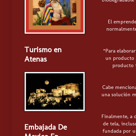
El emprended
normalmente d
Turismo en
“Para elaborar
Atenas
un producto á
producto t
Cabe menciona
una solución m
Finalmente, a 
de tela, inclu
Embajada De
fundada por u