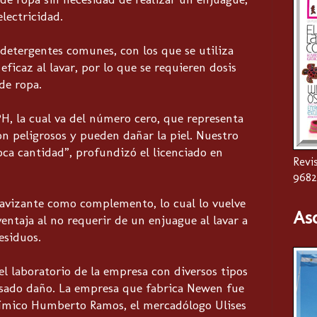
lectricidad.
 detergentes comunes, con los que se utiliza
ficaz al lavar, por lo que se requieren dosis
de ropa.
PH, la cual va del número cero, que representa
on peligrosos y pueden dañar la piel. Nuestro
oca cantidad”, profundizó el licenciado en
Revis
9682
avizante como complemento, lo cual lo vuelve
As
taja al no requerir de un enjuague al lavar a
esiduos.
l laboratorio de la empresa con diversos tipos
ausado daño. La empresa que fabrica Newen fue
uímico Humberto Ramos, el mercadólogo Ulises