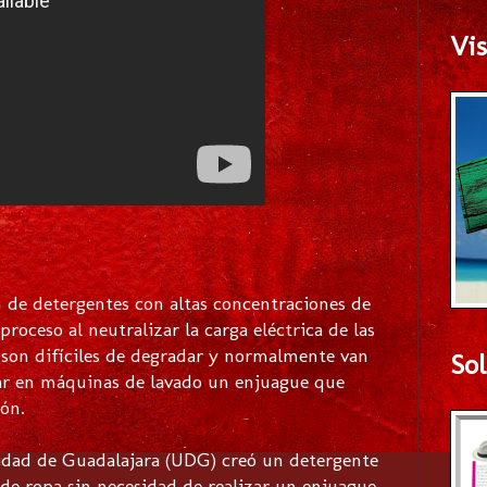
Vis
ón de detergentes con altas concentraciones de
oceso al neutralizar la carga eléctrica de las
s son difíciles de degradar y normalmente van
Sol
mar en máquinas de lavado un enjuague que
ón.
idad de Guadalajara (UDG) creó un detergente
 de ropa sin necesidad de realizar un enjuague,