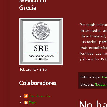
Mexico En
Grecia
"Se establecerá
intermedio, u
la actualidad
usuarios: part
más económico,
festivos. Las h
y desde las 16 
Tel. 210 729 4780
Publicadas por
Di
Colaboradores
Etiquetas:
Noticias
Dim Leventis
No ha
Dim