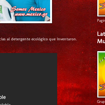
Pagi
Lat
cias al detergente ecológico que inventaron.
Mu
Grup