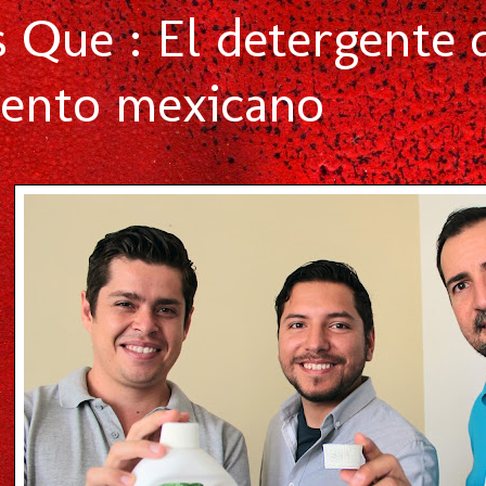
s Que : El detergente 
vento mexicano