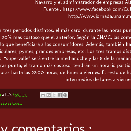
Navarro y el administrador de empresas Al
Fuente : https://www.facebook.com/Cul
http://www.jornada.unam.m
n tres periodos distintos: el más caro, durante las horas p
n 20% más costoso que el anterior. Según la CNMC, las com
, lo que beneficiará a los consumidores. Además, también ha
iculares, pymes, grandes empresas, etc. Los tres tramos dist
 “supervalle” será entre la medianoche y las 8 de la mañana,
oras punta, el tramo más costoso, tendrán un horario partido
horas hasta las 22:00 horas, de lunes a viernes. El resto de 
intermedios de lunes a viernes
m
a la/s
7:59 a.m.
,
Sabias Que...
y comentarios.: