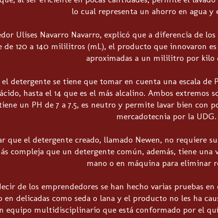
lo cual representa un ahorro en agua y e
or Ulises Navarro Navarro, explicó que a diferencia de los
e 120 a 140 mililitros (mL), el producto que innovaron es e
aproximadas a un mililitro por kilo 
 el detergente se tiene que tomar en cuenta una escala de 
cido, hasta el 14 que es el más alcalino. Ambos extremos s
iene un PH de 7 a 7.5, es neutro y permite lavar bien con p
mercadotecnia por la UDG.
r que el detergente creado, llamado Newen, no requiere su
ás compleja que un detergente común, además, tiene una ven
mano o en máquina para eliminar r
decir de los emprendedores se han hecho varias pruebas en e
so en delicadas como seda o lana y el producto no les ha c
n equipo multidisciplinario que está conformado por el q