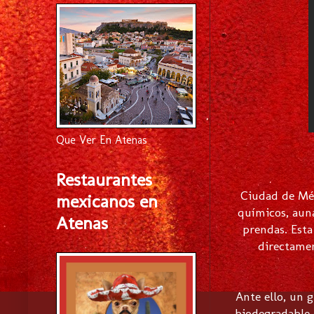
Que Ver En Atenas
Restaurantes
Ciudad de Méx
mexicanos en
químicos, auna
Atenas
prendas. Esta
directamen
Ante ello, un 
biodegradable q