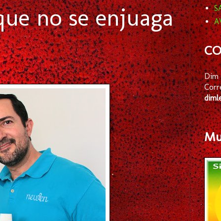
que no se enjuaga
S
A
CO
Dim 
Corr
diml
Mus