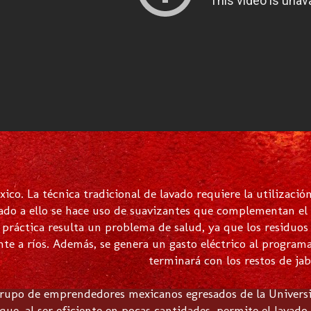
ico. La técnica tradicional de lavado requiere la utilizaci
do a ello se hace uso de suavizantes que complementan el pr
 práctica resulta un problema de salud, ya que los residuo
te a ríos. Además, se genera un gasto eléctrico al progra
terminará con los restos de jab
grupo de emprendedores mexicanos egresados de la Univers
ue, al ser eficiente en pocas cantidades, permite el lavado