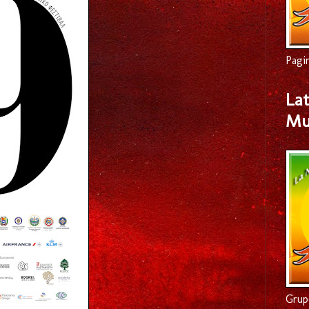
Pagi
Lat
Mu
Grup