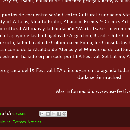
, Aryiró, Tsapu, bailaora de flamenco griega y Remy Mailán
s puntos de encuentro serán Centro Cultural Fundación Sta
ty of Athens, Stoá tu Biblíu, Abanico, Poems & Crimes Art 
o cultural Athinais y la Fundación “María Tsakos” (ceremoni
/o el apoyo de las Embajadas de Argentina, Brasil, Chile, Cu
zuela, la Embajada de Colombia en Roma, los Consulados 
 así como de la Alcaldía de Atenas y el Ministerio de Cultura
 edición, ha sido organizado por LEA Festival, Sol Latino, 
 programa del IX Festival LEA e incluyan en su agenda todas
duda serán muchas!
Más información: www.lea-festiv
m
a la/s
5:33 a.m.
ultura
,
Eventos
,
Noticias