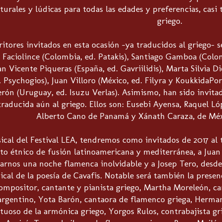
turales y lúdicas para todas las edades y preferencias, casi 
griego.
ritores invitados en esta ocasión –ya traducidos al griego- se
Faciolince (Colombia, ed. Patakis), Santiago Gamboa (Colomb
an Vicente Piqueras (España, ed. Gavriilidis), Marta Silvia Di
d. Psychogios), Juan Villoro (México, ed. Filyra y KoukkidaPor
rón (Uruguay, ed. Isuzu Verlas). Asimismo, han sido invitad
traducida aún al griego. Ellos son: Eusebi Ayensa, Raquel L
Alberto Cano de Panamá y Xánath Caraza, de Méx
ical del Festival LEA, tendremos como invitados de 2017 al t
to étnico de fusión latinoamericana y mediterránea, a Juan
arnos una noche flamenca inolvidable y a Josep Tero, desde
ical de la poesía de Cavafis. Notable será también la prese
 compositor, cantante y pianista griego, Martha Moreleón,
rgentino, Yota Barón, cantaora de flamenco griega, Herma
rtuoso de la armónica griego, Yorgos Rulos, contrabajista gr