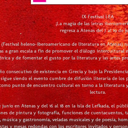
IX Festival LEA
¡La magia de las letras iberoamer
regresa a Atenas del 7 al 19 de j
A (Festival heleno-iberoamericano de literatura en Atenas) n
ias a gran escala a fin de promover el diálogo intercultural 
énica y de fomentar el gusto por la literatura y las artes pr
o consecutivo de existencia en Grecia y bajo la Presidencia
A sigue siendo el evento cumbre de difusión literaria de los
í como punto de encuentro cultural en torno a la literatura 
lectura.
e junio en Atenas y del 16 al 18 en la isla de Lefkada, el púb
nes de pintura y fotografía, funciones de cuentacuentos, tal
 música y gastronomía, veladas musicales y de poesía, homen
istas y mesas redondas con los escritores invitados y perso