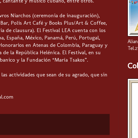
, cantante y músico cubano, entre otros.
vros Niarchos (ceremonia de inauguración),
Bar, Polis Art Café y Books Plus/Art & Coffee,
a de clausura). El Festival LEA cuenta con los
ba, España, México, Panamá, Perú, Portugal,
Alian
Honorarios en Atenas de Colombia, Paraguay y
Tel.
 de la República Helénica. El Festival, en su
Abanico y la Fundación “María Tsakos”.
Co
 las actividades que sean de su agrado, que sin
al.com