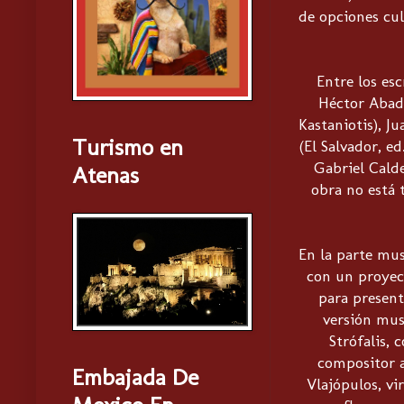
de opciones cul
Entre los esc
Héctor Abad 
Kastaniotis), Ju
Turismo en
(El Salvador, e
Gabriel Calde
Atenas
obra no está 
En la parte mus
con un proyec
para present
versión mus
Strófalis,
compositor a
Embajada De
Vlajópulos, vi