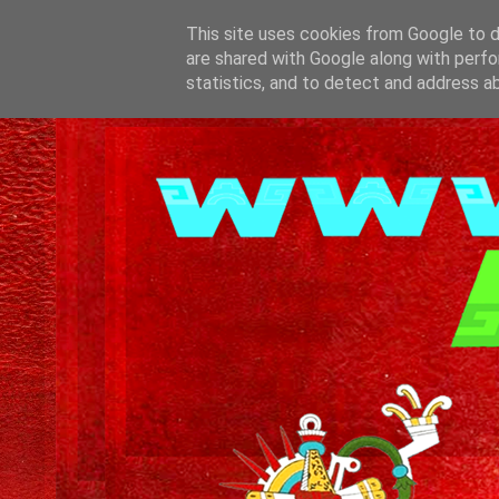
This site uses cookies from Google to de
are shared with Google along with perfo
statistics, and to detect and address a