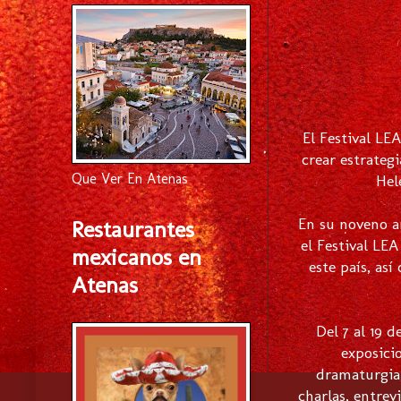
El Festival LE
crear estrateg
Que Ver En Atenas
Hel
En su noveno añ
Restaurantes
el Festival LE
mexicanos en
este país, as
Atenas
Del 7 al 19 d
exposicio
dramaturgia,
charlas, entrev