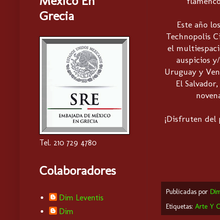
Mexico En
flamenco
Grecia
Este año lo
Technopolis Ci
el multiespaci
auspicios y
Uruguay y Vene
El Salvador,
novena
¡Disfruten del
Tel. 210 729 4780
Colaboradores
Publicadas por
Di
Dim Leventis
Etiquetas:
Arte Y C
Dim