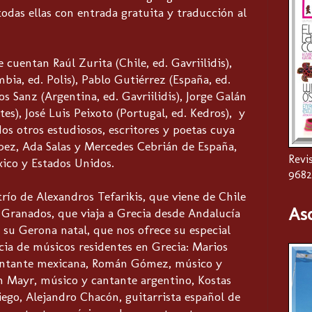
todas ellas con entrada gratuita y traducción al
 cuentan Raúl Zurita (Chile, ed. Gavriilidis),
ia, ed. Polis), Pablo Gutiérrez (España, ed.
os Sanz (Argentina, ed. Gavriilidis), Jorge Galán
tes), José Luis Peixoto (Portugal, ed. Kedros), y
os otros estudiosos, escritores y poetas cuya
ópez, Ada Salas y Mercedes Cebrián de España,
Revis
ico y Estados Unidos.
9682
río de Alexandros Tefarikis, que viene de Chile
As
 Granados, que viaja a Grecia desde Andalucía
 su Gerona natal, que nos ofrece su especial
ncia de músicos residentes en Grecia: Marios
 cantante mexicana, Román Gómez, músico y
n Mayr, músico y cantante argentino, Kostas
iego, Alejandro Chacón, guitarrista español de