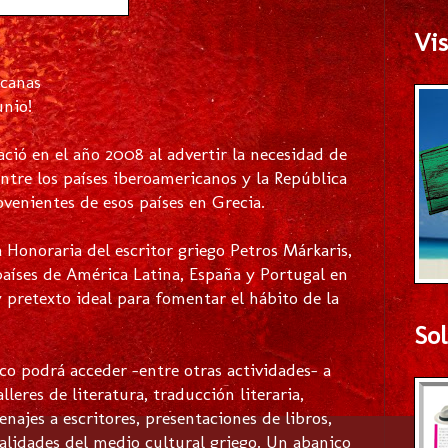
Vis
icanas
unio!
ació en el año 2008 al advertir la necesidad de
entre los países iberoamericanos y la República
ovenientes de esos países en Grecia.
 Honoraria del escritor griego Petros Márkaris,
 países de América Latina, España y Portugal en
y pretexto ideal para fomentar el hábito de la
Sol
lico podrá acceder -entre otras actividades- a
leres de literatura, traducción literaria,
ajes a escritores, presentaciones de libros,
nalidades del medio cultural griego. Un abanico