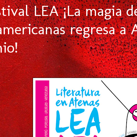
stival LEA ¡La magia de
americanas regresa a A
io!