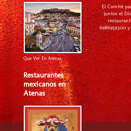
El Comité pa
juntos el Dí
restaurant
6986959300 y 
Que Ver En Atenas
Restaurantes
mexicanos en
Atenas