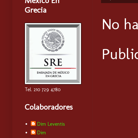
Mexico En
Grecia
No ha
Publi
Tel. 210 729 4780
Colaboradores
Dim Leventis
Dim