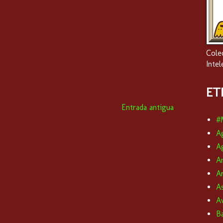
Cole
Intel
ET
Entrada antigua
#
A
A
A
Ar
A
A
Ba