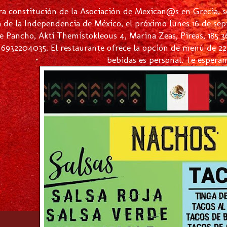
ra constitución de la Asociación de Mexican@s en Grecia, 
a de la Independencia de México, el próximo lunes 16 de se
e Pancho, Akti Themistokleous 4, Marina Zeas, Pireas, 185 36
6932204035. El restaurante ofrece la opción de menú de 2
bebidas es personal. Te espera