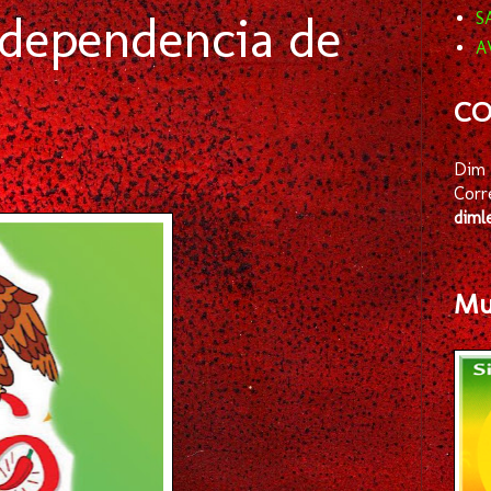
ndependencia de
S
A
CO
Dim 
Corr
diml
Mus