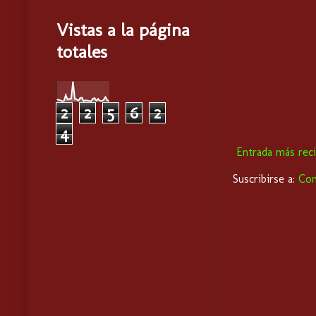
Vistas a la página
totales
2
2
5
6
2
4
Entrada más rec
Suscribirse a:
Com