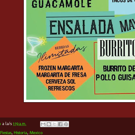
m
a la/s
1:19 a.m.
,
Fiestas
,
Historia
,
Mexico