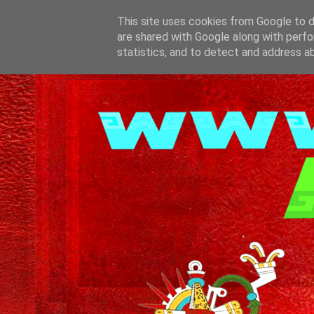
This site uses cookies from Google to de
are shared with Google along with perfo
statistics, and to detect and address a