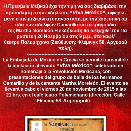
Η
Πρεσβεία
Μεξικού
έχει
την
τιμή
να
σας
διαβιβάσει
την
“
Viva
M
é
xico
”,
π
ρόσκληση
στην
εκδήλωση
αφιερω-
μένη
στην
μεξικάνικη
ε
π
ανάσταση
,
με
την
χορευτική
ομ
άδα
των
αδελφών
Camarillo
και
τα
τραγούδια
της
Martha
Morele
ó
n
.
Η
εκδήλωση
θα
διεξαχθεί
την
Πα
ρασκευή
20
Νοεμβρίου
στις
9
μ
.
μ
.,
στο
καφέ
/
θέατρο
Πολυμήχανο
(
διεύθυνση
:
Φλέμινγκ
58,
Αργυρού
π
ολη
).
-----------------------------------------------------
La Embajada de México en Grecia se permite transmitirle
“Viva México”
la invitación al evento
, celebrado en
homenaje a la Revolución Mexicana, con
presentaciones del grupo de baile de los hermanos
Camarillo y de la cantante Martha Moreleón. El evento se
llevará a cabo el viernes 20 de noviembre de 2015 a las
21 hrs. en el café teatro Polymichano (dirección: Calle
Fleming 58, Argiroupoli).